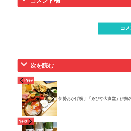
コメント欄
コメ
次を読む
Prev
伊勢おかげ横丁「ゑびや大食堂」伊勢
Next