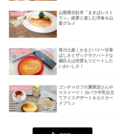
山梨県北杜市「まきばレスト
エリア別
ラン」絶景と楽しむ洋食＆山
梨グルメ
香川土産｜かまどパイ〜甘香
和洋スイーツ
ばしさとザックサクハードな
歯応えは何度もリピートした
いおいしさ！
ゴンチャロフの夏限定ひんや
和洋スイーツ
りスイーツ！ 白バラ牛乳仕立
てアイスデザート＆カスター
ドプリン