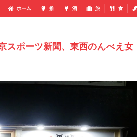
ホーム
推
酒
旅
食
京スポーツ新聞、東西のんべえ女