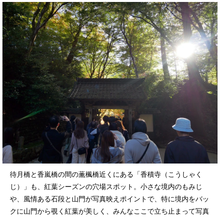
待月橋と香嵐橋の間の薫楓橋近くにある「香積寺（こうしゃく
じ）」も、紅葉シーズンの穴場スポット。小さな境内のもみじ
や、風情ある石段と山門が写真映えポイントで、特に境内をバッ
クに山門から覗く紅葉が美しく、みんなここで立ち止まって写真