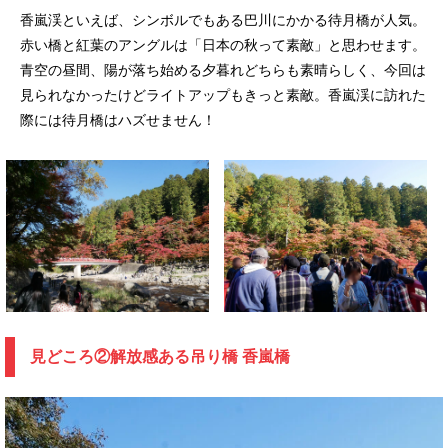
香嵐渓といえば、シンボルでもある巴川にかかる待月橋が人気。
赤い橋と紅葉のアングルは「日本の秋って素敵」と思わせます。
青空の昼間、陽が落ち始める夕暮れどちらも素晴らしく、今回は
見られなかったけどライトアップもきっと素敵。香嵐渓に訪れた
際には待月橋はハズせません！
見どころ②解放感ある吊り橋 香嵐橋