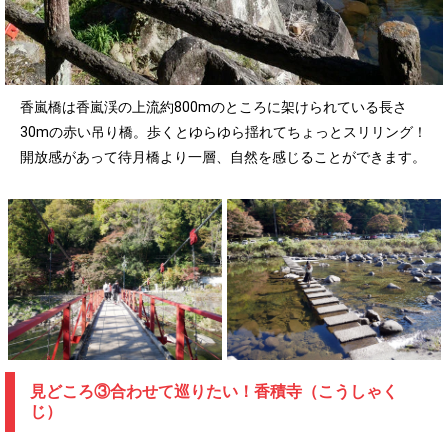
香嵐橋は香嵐渓の上流約800mのところに架けられている長さ
30mの赤い吊り橋。歩くとゆらゆら揺れてちょっとスリリング！
開放感があって待月橋より一層、自然を感じることができます。
見どころ③合わせて巡りたい！香積寺（こうしゃく
じ）