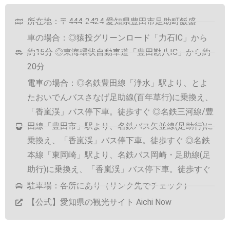
所在地：〒444-2424 愛知県豊田市足助町飯盛
車の場合：◎猿投グリーンロード「力石IC」から
約15分 ◎東海環状自動車道「豊田勘八IC」から約
20分
電車の場合：◎名鉄豊田線「浄水」駅より、とよ
たおいでんバスさなげ足助線(百年草行)に乗換え、
「香嵐渓」バス停下車。徒歩すぐ ◎名鉄三河線/豊
田線「豊田市」駅より、名鉄バス矢並線(足助行)に
乗換え、「香嵐渓」バス停下車。徒歩すぐ ◎名鉄
本線「東岡崎」駅より、名鉄バス岡崎・足助線(足
助行)に乗換え、「香嵐渓」バス停下車。徒歩すぐ
駐車場：各所にあり（リンク先でチェック）
【公式】愛知県の観光サイト Aichi Now