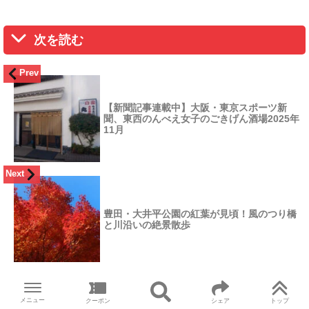
次を読む
Prev
【新聞記事連載中】大阪・東京スポーツ新
聞、東西のんべえ女子のごきげん酒場2025年
11月
Next
豊田・大井平公園の紅葉が見頃！風のつり橋
と川沿いの絶景散歩
メニュー
クーポン
シェア
トップ