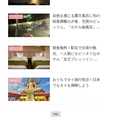
自然を感じる露天風呂に旬の
ホテル・宿
味覚満載の夕食、充実のビュ
ッフェ。「ホテル南風荘」＠
箱根湯本温泉
朝食無料！駅近で出張や観
ホテル・宿
光、一人旅にもピッタリなホ
テル「京王プレッソイン 東
京駅八重洲」
おうちでタイ旅行気分！日本
海外旅行
でもタイを満喫しよう
PR