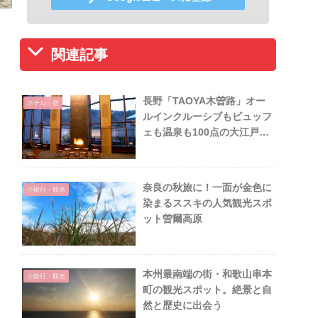
関連記事
長野「TAOYA木曽路」オー
ホテル・宿
ルインクルーシブもビュッフ
ェも温泉も100点の大江戸温
泉物語グループホテル
奈良の秋旅に！一面が金色に
小旅行・観光
染まるススキの人気観光スポ
ット曽爾高原
本州最南端の街・和歌山串本
小旅行・観光
町の観光スポット。絶景と自
然と歴史に出会う