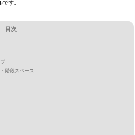
ルです。
目次
ビー
ップ
下・階段スペース