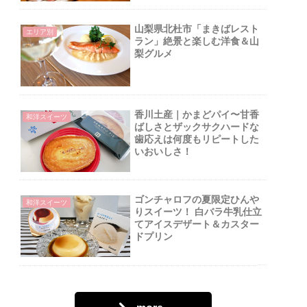
山梨県北杜市「まきばレスト
エリア別
ラン」絶景と楽しむ洋食＆山
梨グルメ
香川土産｜かまどパイ〜甘香
和洋スイーツ
ばしさとザックサクハードな
歯応えは何度もリピートした
いおいしさ！
ゴンチャロフの夏限定ひんや
和洋スイーツ
りスイーツ！ 白バラ牛乳仕立
てアイスデザート＆カスター
ドプリン