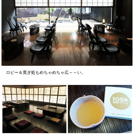
ロビー＆寛ぎ処もめちゃめちゃ広～～い。