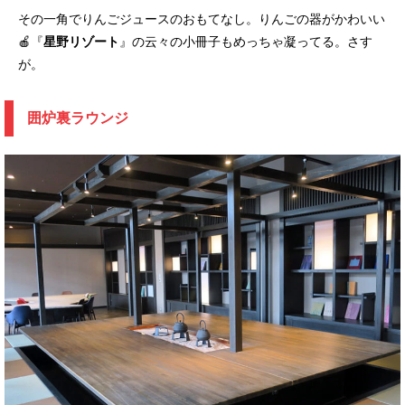
その一角でりんごジュースのおもてなし。りんごの器がかわいい
🍎『
星野リゾート
』の云々の小冊子もめっちゃ凝ってる。さす
が。
囲炉裏ラウンジ