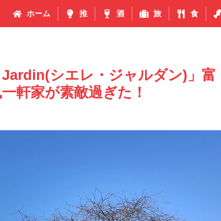
ホーム
推
酒
旅
食
et Jardin(シエレ・ジャルダン)」富
風一軒家が素敵過ぎた！