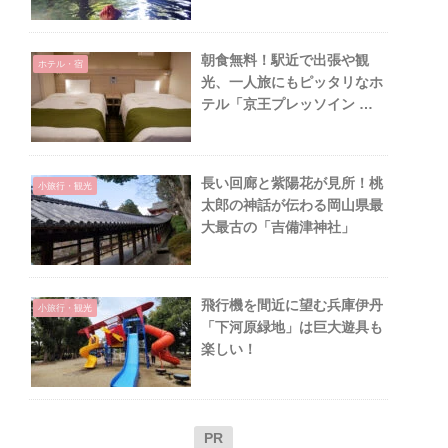
朝食無料！駅近で出張や観
ホテル・宿
光、一人旅にもピッタリなホ
テル「京王プレッソイン 東
京駅八重洲」
長い回廊と紫陽花が見所！桃
小旅行・観光
太郎の神話が伝わる岡山県最
大最古の「吉備津神社」
飛行機を間近に望む兵庫伊丹
小旅行・観光
「下河原緑地」は巨大遊具も
楽しい！
PR