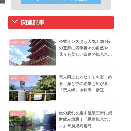
関連記事
公式インスタも人気！399段
小旅行・観光
の登廊に四季折々の自然や
花々も美しい奈良の観光スポ
ット「長谷寺」
恋人同士じゃなくても楽しめ
小旅行・観光
る！海と空の絶景も広がる
「恋人岬」＠静岡・伊豆
旅の疲れを癒す温泉三昧に焼
ホテル・宿
酎飲み放題！「霧島観光ホテ
ル」＠鹿児島霧島