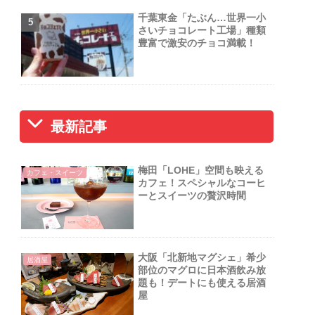
千葉東金「たぶん…世界一小
さいチョコレート工場」種類
豊富で激安のチョコ満載！
最新記事
梅田「LOHE」空間も映える
カフェ・スイーツ
カフェ！スペシャルなコーヒ
ーとスイーツの贅沢時間
大阪「北新地マグシェ」希少
居酒屋
部位のマグロに日本酒飲み放
題も！デートにも使える居酒
屋