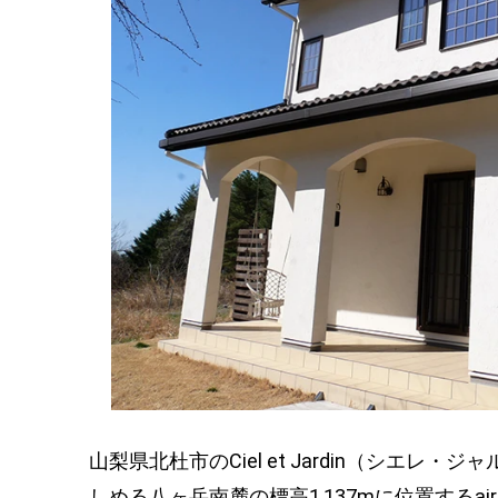
山梨県北杜市のCiel et Jardin（シエ
しめる八ヶ岳南麓の標高1,137mに位置するa