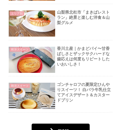
山梨県北杜市「まきばレスト
エリア別
ラン」絶景と楽しむ洋食＆山
梨グルメ
香川土産｜かまどパイ〜甘香
和洋スイーツ
ばしさとザックサクハードな
歯応えは何度もリピートした
いおいしさ！
ゴンチャロフの夏限定ひんや
和洋スイーツ
りスイーツ！ 白バラ牛乳仕立
てアイスデザート＆カスター
ドプリン