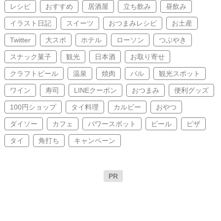
レシピ
おすすめ
居酒屋
立ち飲み
昼飲み
イラスト日記
スイーツ
おつまみレシピ
お土産
Twitter
大スポ
ホテル
ローソン
つぶやき
スナック菓子
観光
日本酒
お取り寄せ
クラフトビール
温泉
焼肉
バル
観光スポット
ワイン
寿司
LINEクーポン
おつまみ
便利グッズ
100円ショップ
タイ料理
カルビー
おやつ
ダイソー
カフェ
パワースポット
ビール
ピザ
タイ
角打ち
キャンペーン
PR