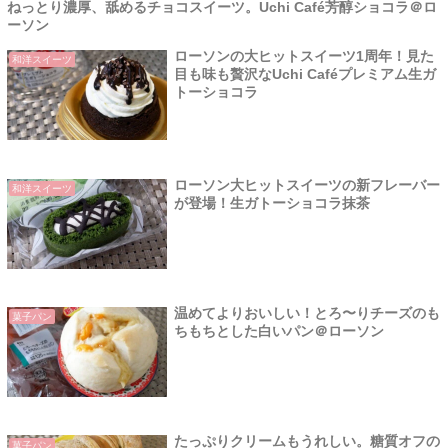
ねっとり濃厚、舐めるチョコスイーツ。Uchi Café芳醇ショコラ＠ロ
ーソン
ローソンの大ヒットスイーツ1周年！見た
和洋スイーツ
目も味も贅沢なUchi Caféプレミアム生ガ
トーショコラ
ローソン大ヒットスイーツの新フレーバー
和洋スイーツ
が登場！生ガトーショコラ抹茶
温めてよりおいしい！とろ〜りチーズのも
菓子パン
ちもちとした白いパン＠ローソン
たっぷりクリームもうれしい。糖質オフの
菓子パン