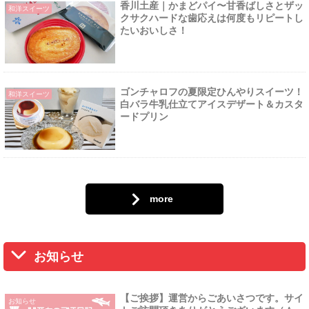
香川土産｜かまどパイ〜甘香ばしさとザッ
和洋スイーツ
クサクハードな歯応えは何度もリピートし
たいおいしさ！
ゴンチャロフの夏限定ひんやりスイーツ！
和洋スイーツ
白バラ牛乳仕立てアイスデザート＆カスタ
ードプリン
more
お知らせ
【ご挨拶】運営からごあいさつです。サイ
お知らせ