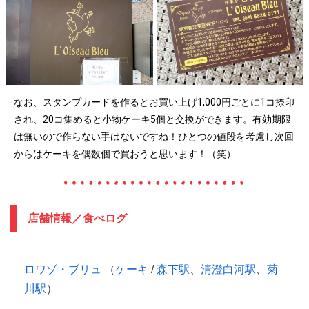
なお、スタンプカードを作るとお買い上げ1,000円ごとに1コ捺印
され、20コ集めると小物ケーキ5個と交換ができます。有効期限
は無いので作らない手はないですね！ひとつの値段を考慮し次回
からはケーキを偶数個で買おうと思います！（笑）
店舗情報／食べログ
ロワゾ・ブリュ
（
ケーキ
/
森下駅
、
清澄白河駅
、
菊
川駅
）