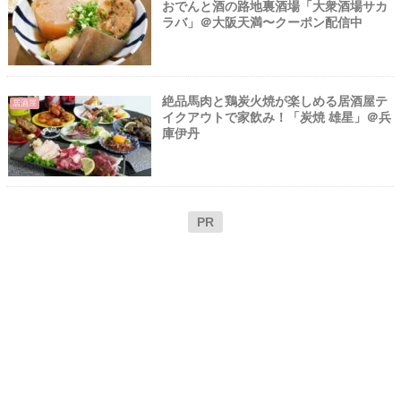
おでんと酒の路地裏酒場「大衆酒場サカ
ラバ」＠大阪天満〜クーポン配信中
絶品馬肉と鶏炭火焼が楽しめる居酒屋テ
居酒屋
イクアウトで家飲み！「炭焼 雄星」＠兵
庫伊丹
PR