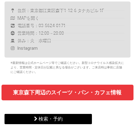
住所：東京都江東区森下1-12-6 タナカビル 1F
MAPを開く
電話番号：03-5624-0171
営業時間：12:00～20:00
休み：火・水曜日
Instagram
※最新情報は公式ホームページ等でご確認ください。新型コロナウイルス感染拡大に
より、営業時間・定休日が記載と異なる場合がございます。ご来店時は事前に店舗
にご確認ください。
東京森下周辺のスイーツ・パン・カフェ情報
検索・予約