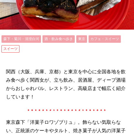
森下・菊川・清澄白河
酒・飲み食べ歩き
東京
カフェ・スイーツ
スイーツ
関西（大阪、兵庫、京都）と東京を中心に全国各地を飲
み食べ歩く関西女が、立ち飲み、居酒屋、ディープ酒場
からおしゃれバル、レストラン、高級店まで幅広く紹介
しています！
東京森下「洋菓子ロワゾブリュ」。飾らない気取らな
い、正統派のケーキやタルト、焼き菓子が人気の洋菓子