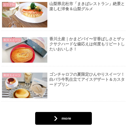
山梨県北杜市「まきばレストラン」絶景と
エリア別
楽しむ洋食＆山梨グルメ
香川土産｜かまどパイ〜甘香ばしさとザッ
和洋スイーツ
クサクハードな歯応えは何度もリピートし
たいおいしさ！
ゴンチャロフの夏限定ひんやりスイーツ！
和洋スイーツ
白バラ牛乳仕立てアイスデザート＆カスタ
ードプリン
more