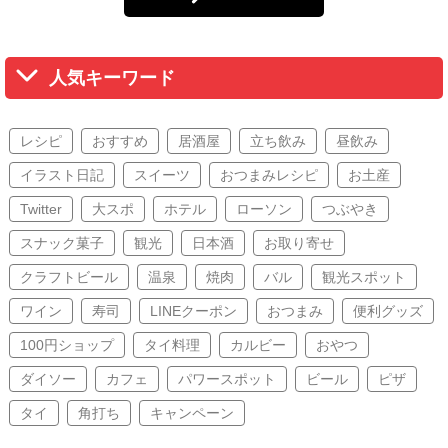
人気キーワード
レシピ
おすすめ
居酒屋
立ち飲み
昼飲み
イラスト日記
スイーツ
おつまみレシピ
お土産
Twitter
大スポ
ホテル
ローソン
つぶやき
スナック菓子
観光
日本酒
お取り寄せ
クラフトビール
温泉
焼肉
バル
観光スポット
ワイン
寿司
LINEクーポン
おつまみ
便利グッズ
100円ショップ
タイ料理
カルビー
おやつ
ダイソー
カフェ
パワースポット
ビール
ピザ
タイ
角打ち
キャンペーン