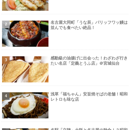
名古屋大同町「うな辰」パリッフワッ鰻は
並んでも食べたい絶品！
感動級の油揚げに出会った！わざわざ行き
たい名店「定義とうふ店」＠宮城仙台
浅草「福ちゃん」安旨焼そばの老舗！昭和
レトロも味な店
名駅「立陣」大阪と名古屋の融合！？昭和