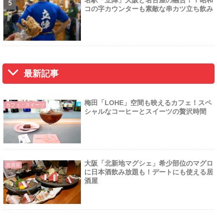
コの字カウンターも素敵な串カツ立ち飲み
最新記事
梅田「LOHE」空間も映えるカフェ！スペ
カフェ・スイーツ
シャルなコーヒーとスイーツの贅沢時間
大阪「北新地マグシェ」希少部位のマグロ
居酒屋
に日本酒飲み放題も！デートにも使える居
酒屋