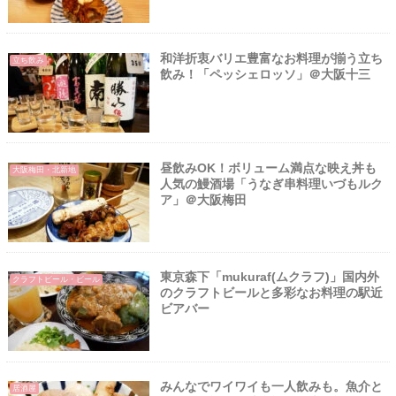
和洋折衷バリエ豊富なお料理が揃う立ち
立ち飲み
飲み！「ペッシェロッソ」＠大阪十三
昼飲みOK！ボリューム満点な映え丼も
大阪梅田・北新地
人気の鰻酒場「うなぎ串料理いづもルク
ア」＠大阪梅田
東京森下「mukuraf(ムクラフ)」国内外
クラフトビール・ビール
のクラフトビールと多彩なお料理の駅近
ビアバー
みんなでワイワイも一人飲みも。魚介と
居酒屋