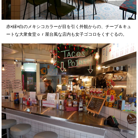
赤×緑×白のメキシコカラーが目を引く外観からの、チープ＆キュ
ートな大衆食堂ｏｒ屋台風な店内も女子ゴコロをくすぐるの。