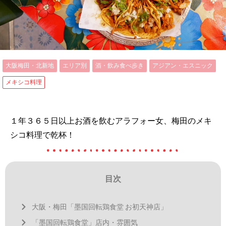
大阪梅田・北新地
エリア別
酒・飲み食べ歩き
アジアン・エスニック
メキシコ料理
１年３６５日以上お酒を飲むアラフォー女、梅田のメキ
シコ料理で乾杯！
目次
大阪・梅田「墨国回転鶏食堂 お初天神店」
「墨国回転鶏食堂」店内・雰囲気