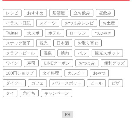
レシピ
おすすめ
居酒屋
立ち飲み
昼飲み
イラスト日記
スイーツ
おつまみレシピ
お土産
Twitter
大スポ
ホテル
ローソン
つぶやき
スナック菓子
観光
日本酒
お取り寄せ
クラフトビール
温泉
焼肉
バル
観光スポット
ワイン
寿司
LINEクーポン
おつまみ
便利グッズ
100円ショップ
タイ料理
カルビー
おやつ
ダイソー
カフェ
パワースポット
ビール
ピザ
タイ
角打ち
キャンペーン
PR