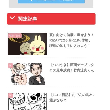
関連記事
夏に向けて健康に痩せよう！
健康・美容
RIZAPで2ヶ月-11Kg体験。
理想の体を手に入れよう！
【つぶやき】顔面テーブルク
画
ロス見事成功！竹内涼真くん
【1コマ日記】おでんの具2つ
画
選ぶなら？