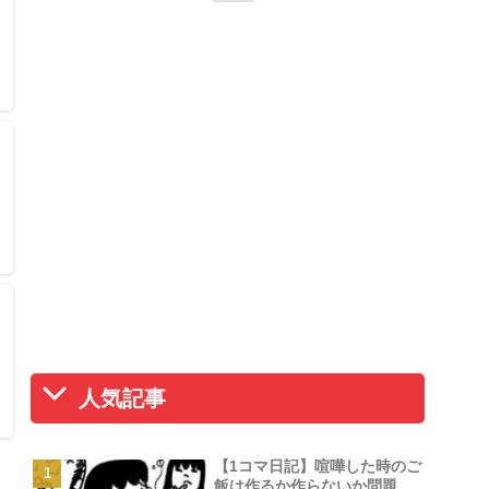
っ
人気記事
【1コマ日記】喧嘩した時のご
飯は作るか作らないか問題。