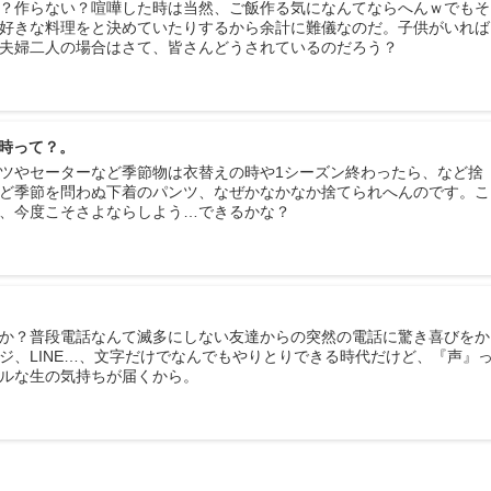
？作らない？喧嘩した時は当然、ご飯作る気になんてならへんｗでもそ
好きな料理をと決めていたりするから余計に難儀なのだ。子供がいれば
夫婦二人の場合はさて、皆さんどうされているのだろう？
時って？。
ツやセーターなど季節物は衣替えの時や1シーズン終わったら、など捨
ど季節を問わぬ下着のパンツ、なぜかなかなか捨てられへんのです。こ
、今度こそさよならしよう…できるかな？
か？普段電話なんて滅多にしない友達からの突然の電話に驚き喜びをか
ジ、LINE…、文字だけでなんでもやりとりできる時代だけど、『声』
ルな生の気持ちが届くから。