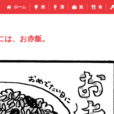
ホーム
推
酒
旅
食
には、お赤飯。