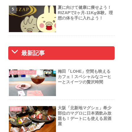
夏に向けて健康に痩せよう！
RIZAPで2ヶ月-11Kg体験。理
想の体を手に入れよう！
最新記事
梅田「LOHE」空間も映える
カフェ・スイーツ
カフェ！スペシャルなコーヒ
ーとスイーツの贅沢時間
大阪「北新地マグシェ」希少
居酒屋
部位のマグロに日本酒飲み放
題も！デートにも使える居酒
屋