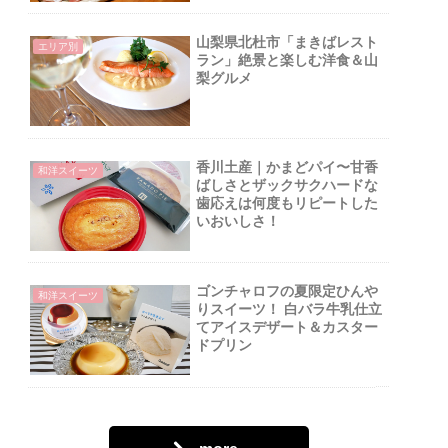
山梨県北杜市「まきばレスト
エリア別
ラン」絶景と楽しむ洋食＆山
梨グルメ
香川土産｜かまどパイ〜甘香
和洋スイーツ
ばしさとザックサクハードな
歯応えは何度もリピートした
いおいしさ！
ゴンチャロフの夏限定ひんや
和洋スイーツ
りスイーツ！ 白バラ牛乳仕立
てアイスデザート＆カスター
ドプリン