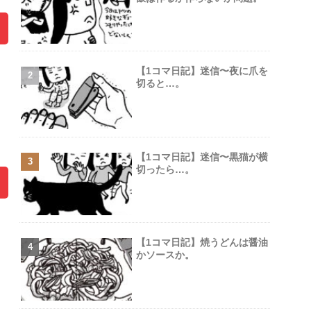
【1コマ日記】迷信〜夜に爪を
切ると…。
【1コマ日記】迷信〜黒猫が横
切ったら…。
【1コマ日記】焼うどんは醤油
かソースか。