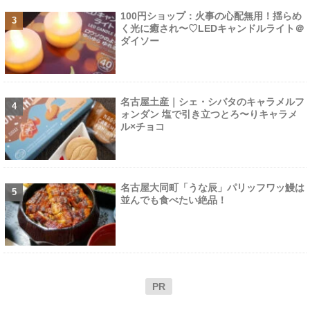
100円ショップ：火事の心配無用！揺らめ
く光に癒され〜♡LEDキャンドルライト＠
ダイソー
名古屋土産｜シェ・シバタのキャラメルフ
ォンダン 塩で引き立つとろ〜りキャラメ
ル×チョコ
名古屋大同町「うな辰」パリッフワッ鰻は
並んでも食べたい絶品！
PR