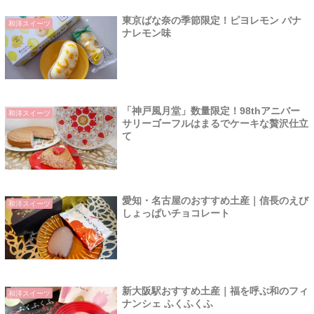
東京ばな奈の季節限定！ピヨレモン バナ
和洋スイーツ
ナレモン味
「神戸風月堂」数量限定！98thアニバー
和洋スイーツ
サリーゴーフルはまるでケーキな贅沢仕立
て
愛知・名古屋のおすすめ土産｜信長のえび
和洋スイーツ
しょっぱいチョコレート
新大阪駅おすすめ土産｜福を呼ぶ和のフィ
和洋スイーツ
ナンシェ ふくふくふ