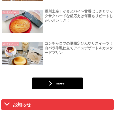
香川土産｜かまどパイ〜甘香ばしさとザッ
和洋スイーツ
クサクハードな歯応えは何度もリピートし
たいおいしさ！
ゴンチャロフの夏限定ひんやりスイーツ！
和洋スイーツ
白バラ牛乳仕立てアイスデザート＆カスタ
ードプリン
more
お知らせ