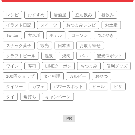
レシピ
おすすめ
居酒屋
立ち飲み
昼飲み
イラスト日記
スイーツ
おつまみレシピ
お土産
Twitter
大スポ
ホテル
ローソン
つぶやき
スナック菓子
観光
日本酒
お取り寄せ
クラフトビール
温泉
焼肉
バル
観光スポット
ワイン
寿司
LINEクーポン
おつまみ
便利グッズ
100円ショップ
タイ料理
カルビー
おやつ
ダイソー
カフェ
パワースポット
ビール
ピザ
タイ
角打ち
キャンペーン
PR