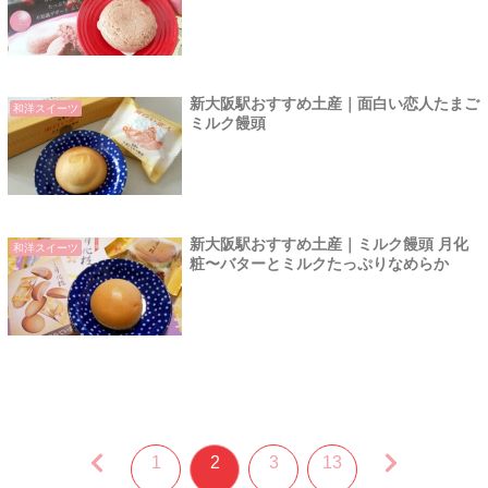
新大阪駅おすすめ土産｜面白い恋人たまご
和洋スイーツ
ミルク饅頭
新大阪駅おすすめ土産｜ミルク饅頭 月化
和洋スイーツ
粧〜バターとミルクたっぷりなめらか
1
2
3
13