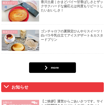
香川土産｜かまどパイ〜甘香ばしさとザッ
和洋スイーツ
クサクハードな歯応えは何度もリピートし
たいおいしさ！
ゴンチャロフの夏限定ひんやりスイーツ！
和洋スイーツ
白バラ牛乳仕立てアイスデザート＆カスタ
ードプリン
more
お知らせ
【ご挨拶】運営からごあいさつです。サイ
お知らせ