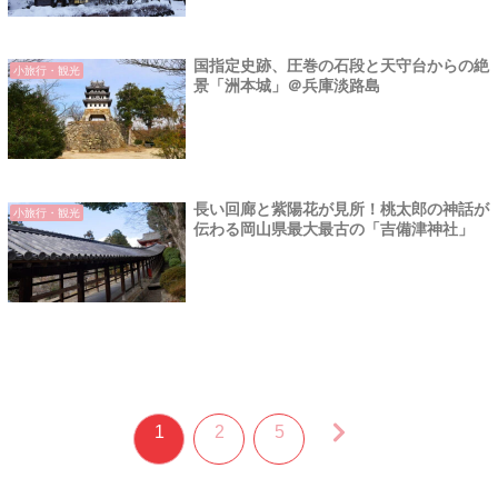
国指定史跡、圧巻の石段と天守台からの絶
小旅行・観光
景「洲本城」＠兵庫淡路島
長い回廊と紫陽花が見所！桃太郎の神話が
小旅行・観光
伝わる岡山県最大最古の「吉備津神社」
1
2
5