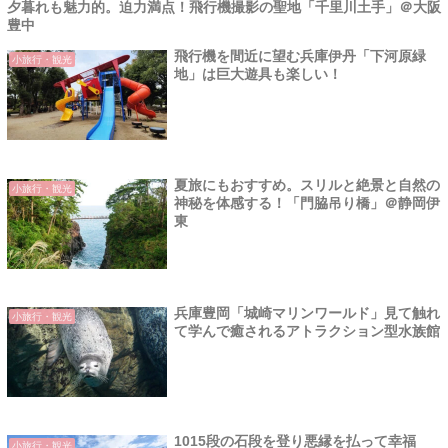
夕暮れも魅力的。迫力満点！飛行機撮影の聖地「千里川土手」＠大阪
豊中
飛行機を間近に望む兵庫伊丹「下河原緑
小旅行・観光
地」は巨大遊具も楽しい！
夏旅にもおすすめ。スリルと絶景と自然の
小旅行・観光
神秘を体感する！「門脇吊り橋」＠静岡伊
東
兵庫豊岡「城崎マリンワールド」見て触れ
小旅行・観光
て学んで癒されるアトラクション型水族館
1015段の石段を登り悪縁を払って幸福
小旅行・観光