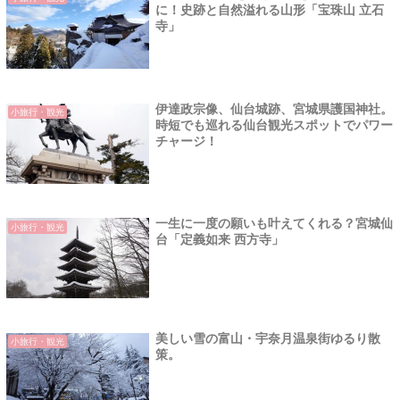
に！史跡と自然溢れる山形「宝珠山 立石
寺」
伊達政宗像、仙台城跡、宮城県護国神社。
小旅行・観光
時短でも巡れる仙台観光スポットでパワー
チャージ！
一生に一度の願いも叶えてくれる？宮城仙
小旅行・観光
台「定義如来 西方寺」
美しい雪の富山・宇奈月温泉街ゆるり散
小旅行・観光
策。