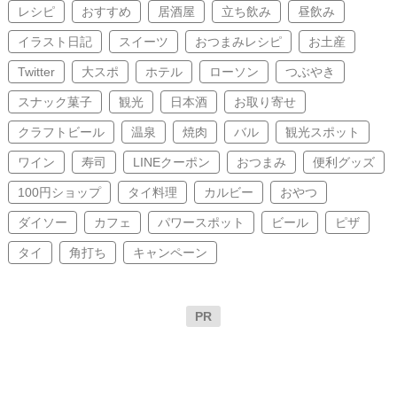
レシピ
おすすめ
居酒屋
立ち飲み
昼飲み
イラスト日記
スイーツ
おつまみレシピ
お土産
Twitter
大スポ
ホテル
ローソン
つぶやき
スナック菓子
観光
日本酒
お取り寄せ
クラフトビール
温泉
焼肉
バル
観光スポット
ワイン
寿司
LINEクーポン
おつまみ
便利グッズ
100円ショップ
タイ料理
カルビー
おやつ
ダイソー
カフェ
パワースポット
ビール
ピザ
タイ
角打ち
キャンペーン
PR